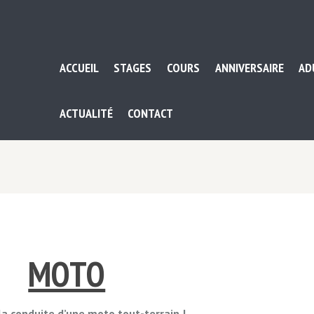
ACCUEIL
STAGES
COURS
ANNIVERSAIRE
AD
ACTUALITÉ
CONTACT
MOTO
a conduite d’une moto tout-terrain !