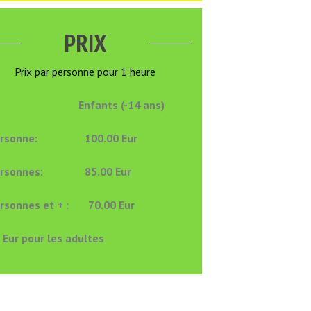
PRIX
Prix par personne pour 1 heure
nfants (-14 ans)
personne: 100.00 Eur
ersonnes: 85.00 Eur
ersonnes et + : 70.00 Eur
 Eur pour les adultes