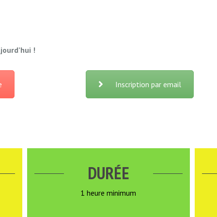
jourd’hui !
e
Inscription par email
DURÉE
1 heure minimum