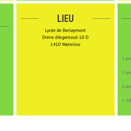
LIEU
Lycée de Berlaymont
Drève d’Argenteuil 10 D
1410 Waterloo
E
1 
2 p
3 p
+ 10